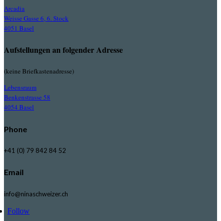
Arcadia
Weisse Gasse 6, 6. Stock
4051 Basel
Aufstellungen an folgender Adresse
(keine Briefkastenadresse)
Lebensraum
Benkenstrasse 58
4054 Basel
Phone
+41 (0) 79 842 84 52
Email
info@ninaschweizer.ch
Follow